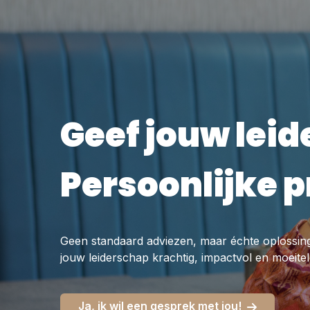
Geef jouw lei
Persoonlijke 
Geen standaard adviezen, maar échte oplossi
jouw leiderschap krachtig, impactvol en moeite
Ja, ik wil een gesprek met jou!