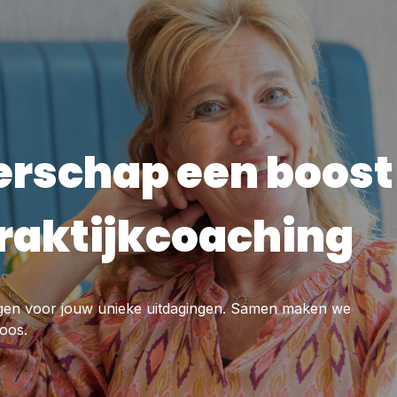
derschap een boos
praktijkcoaching
ngen voor jouw unieke uitdagingen. Samen maken we
loos.