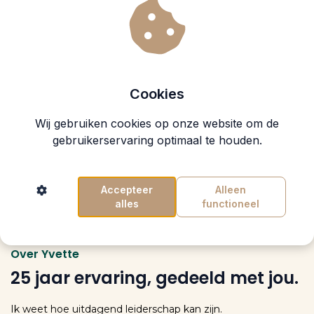
Kant-en-klare templates voor de situaties die
deze week spelen.
Webinars, ongeveer eens in de twee maanden.
E-books als verdieping. Alles voor 249 euro per
jaar, minder dan de prijs van een coachgesprek.
Cookies
Ontdek het lidmaatschap
Wij gebruiken cookies op onze website om de
gebruikerservaring optimaal te houden.
Accepteer
Alleen
alles
functioneel
Over Yvette
25 jaar ervaring, gedeeld met jou.
Ik weet hoe uitdagend leiderschap kan zijn.